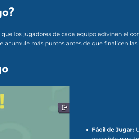
ego?
 que los jugadores de cada equipo adivinen el con
ue acumule más puntos antes de que finalicen las 
go
Fácil de Jugar:
U
accesible para t