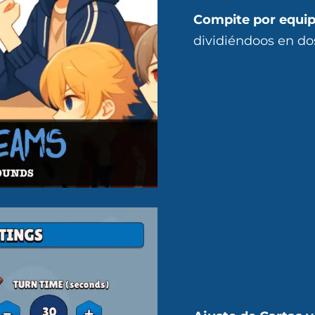
Compite por equip
dividiéndoos en dos